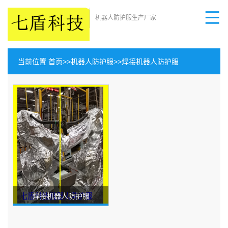
机器人防护服生产厂家
当前位置
首页
>>
机器人防护服
>>
焊接机器人防护服
焊接机器人防护服