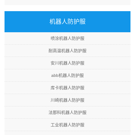
机器人防护服
喷涂机器人防护服
耐高温机器人防护服
安川机器人防护服
abb机器人防护服
库卡机器人防护服
川崎机器人防护服
法那科机器人防护服
工业机器人防护服