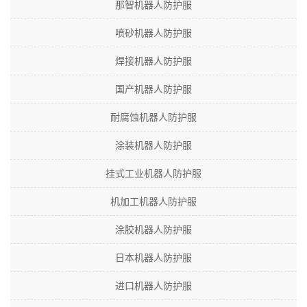
那智机器人防护服
喷砂机器人防护服
焊接机器人防护服
国产机器人防护服
耐腐蚀机器人防护服
涂装机器人防护服
挂式工业机器人防护服
机加工机器人防护服
涂胶机器人防护服
日本机器人防护服
进口机器人防护服