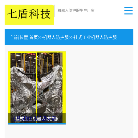
机器人防护服生产厂家
当前位置
首页
>>
机器人防护服
>>
挂式工业机器人防护服
挂式工业机器人防护服