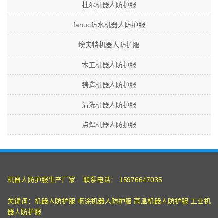
杜尔机器人防护服
fanuc防水机器人防护服
埃夫特机器人防护服
木工机器人防护服
铸造机器人防护服
清洗机器人防护服
点焊机器人防护服
机器人防护服
生产厂家 联系电话： 15976647035
关键词：
机器人防护服
喷涂机器人防护服
高温机器人防护服
工业机
器人防护服