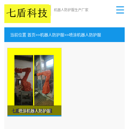
机器人防护服生产厂家
当前位置
首页
>>
机器人防护服
>>
喷涂机器人防护服
喷涂机器人防护服