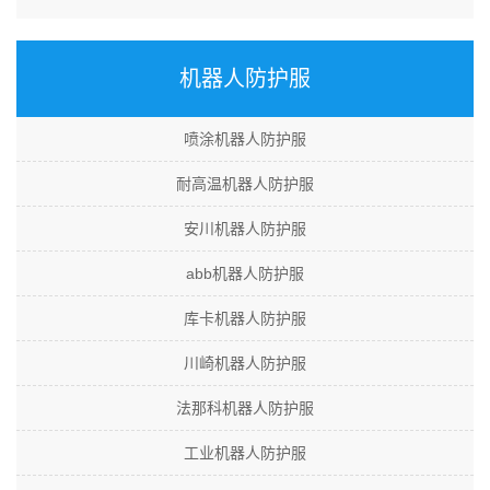
机器人防护服
喷涂机器人防护服
耐高温机器人防护服
安川机器人防护服
abb机器人防护服
库卡机器人防护服
川崎机器人防护服
法那科机器人防护服
工业机器人防护服