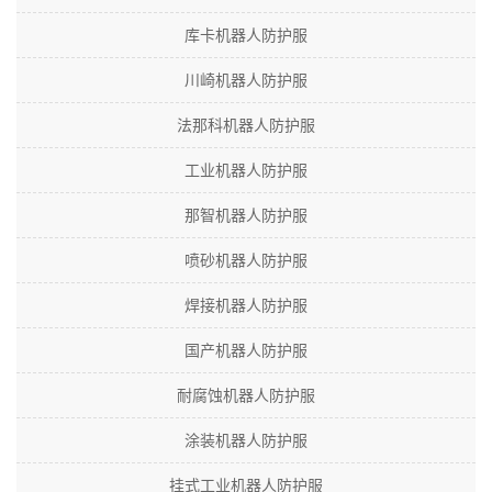
库卡机器人防护服
川崎机器人防护服
法那科机器人防护服
工业机器人防护服
那智机器人防护服
喷砂机器人防护服
焊接机器人防护服
国产机器人防护服
耐腐蚀机器人防护服
涂装机器人防护服
挂式工业机器人防护服