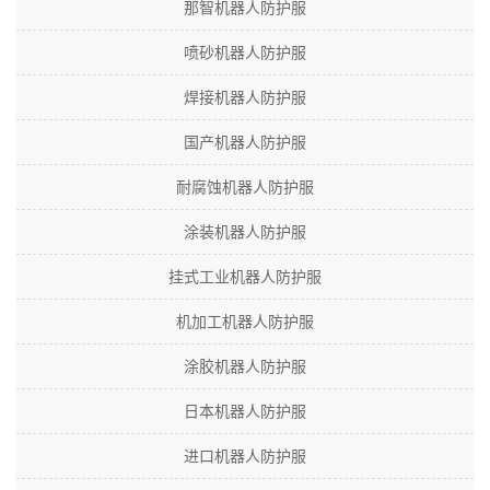
那智机器人防护服
喷砂机器人防护服
焊接机器人防护服
国产机器人防护服
耐腐蚀机器人防护服
涂装机器人防护服
挂式工业机器人防护服
机加工机器人防护服
涂胶机器人防护服
日本机器人防护服
进口机器人防护服