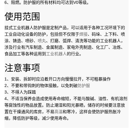
6、阻燃。防护服的所有材料均可达到V0等级。
使用范围
挂式工业机器人防护服是定制产品，可以适用于各种工况环境下的
工业自动化设备的防护，包括但不仅限于
焊接
、码垛、上下料、喷
涂、铸造、喷砂、
喷丸
、打磨、弧焊、清洗等功能的工业机器人，
涉及行业有汽车制造、金属制造、家电外壳制造、化工厂、冶炼、
食品加工等各种运用到
工业机器人
的行业。
注意事项
1、安装、拆卸时应沿着开口方向慢慢拉开，不可粗暴操作
2、不要和带钩刺的物体接触，以免刺破
防护服
3、不得人为踩踏
4、不适当保养会造成使用寿命缩短，不能与酸碱、油性、有机溶剂
等腐蚀性的物品放置。防止潮湿和阳光暴晒，储存的时候要注意放
置在干燥通风的库房，不易
高温
和寒冷，这样会使防护服热胀冷
缩，降低防护等级，减少使用寿命。