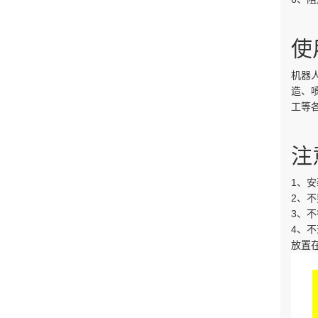
使
机器
造、
工等
注
1、
2、
3、
4、
放置