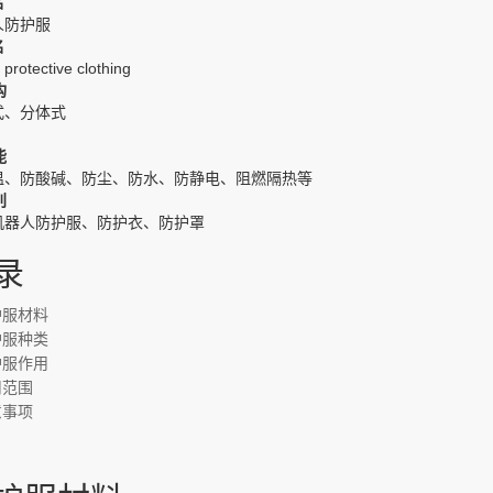
名
人防护服
名
protective clothing
构
式、分体式
能
温、防酸碱、防尘、防水、防静电、阻燃隔热等
别
机器人防护服、防护衣、防护罩
录
护服材料
护服种类
护服作用
用范围
意事项