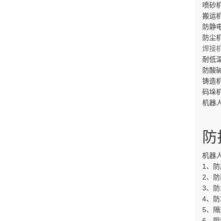
喷砂
搬运
防静
防尘
焊接
耐低
防酸
铸造
码垛
机器
防
机器
1、
2、
3、
4、
5、隔
6、