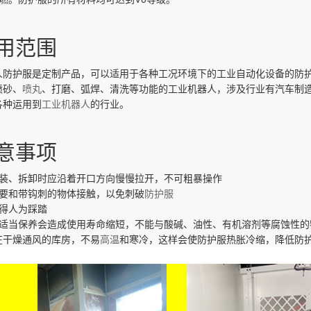
用范围
人防护服是定制产品，可以适用于各种工况环境下的工业自动化设备的防
喷砂、
喷丸
、打磨、弧焊、清洗等功能的工业机器人，涉及行业有汽车制
各种运用到
工业机器人
的行业。
意事项
安装、拆卸时应沿着开口方向慢慢拉开，不可粗暴操作
不要和带钩刺的物体接触，以免刺破
防护服
不得人为踩踏
不适当保养会造成使用寿命缩短，不能与酸碱、油性、有机溶剂等腐蚀性的
在干燥通风的库房，不易
高温
和寒冷，这样会使防护服热胀冷缩，降低防