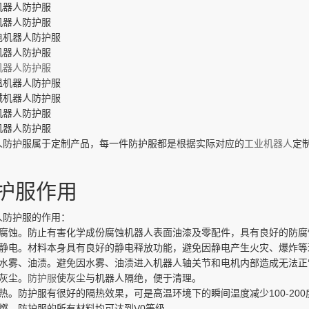
机器人防护服
机器人防护服
电机器人防护服
机器人防护服
机器人防护服
温机器人防护服
碱机器人防护服
机器人防护服
机器人防护服
人防护服属于定制产品，每一件防护服都是根据实际对应的
工业机器人
定
护服作用
人防护服的作用：
防腐蚀。防止有害化学成份腐蚀机器人表面油漆及零配件，具有良好的防腐
防静电。材料本身具有良好的静电释放功能，避免因静电产生火灾、爆炸等
防水雾、油渍。避免因水雾、油渍进入机器人轴关节和电机内部造成无法正
防灰尘。
防护服
使灰尘与机器人隔绝，便于清理。
热。防护服有很好的隔热效果，可是高温环境下的瞬间温度减少100-200
阻燃。防护服的所有材料均可达到V0等级。