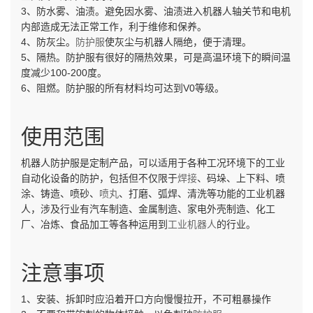
3、防水雾、油渍。避免因水雾、油渍进入机器人轴关节和电机
内部造成无法正常工作，利于维修和保养。
4、防灰尘。
防护服
使灰尘与机器人隔绝，便于清理。
5、隔热。防护服有很好的隔热效果，可是高温环境下的瞬间温
度减少100-200度。
6、阻燃。防护服的所有材料均可达到V0等级。
使用范围
机器人防护服是定制产品，可以适用于各种工况环境下的工业
自动化设备的防护，包括但不仅限于
焊接
、码垛、上下料、喷
涂、铸造、喷砂、
喷丸
、打磨、弧焊、清洗等功能的工业机器
人，涉及行业有汽车制造、金属制造、家电外壳制造、化工
厂、冶炼、食品加工等各种运用到
工业机器人
的行业。
注意事项
1、安装、拆卸时应沿着开口方向慢慢拉开，不可粗暴操作