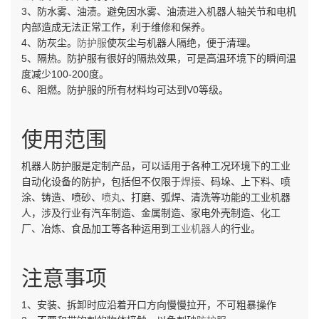
3、防水雾、油渍。避免因水雾、油渍进入机器人轴关节和电机
内部造成无法正常工作，利于维修和保养。
4、防灰尘。
防护服
使灰尘与机器人隔绝，便于清理。
5、隔热。防护服有很好的隔热效果，可是高温环境下的瞬间温
度减少100-200度。
6、阻燃。防护服的所有材料均可达到V0等级。
使用范围
机器人防护服是定制产品，可以适用于各种工况环境下的工业
自动化设备的防护，包括但不仅限于
焊接
、码垛、上下料、喷
涂、铸造、喷砂、
喷丸
、打磨、弧焊、清洗等功能的工业机器
人，涉及行业有汽车制造、金属制造、家电外壳制造、化工
厂、冶炼、食品加工等各种运用到
工业机器人
的行业。
注意事项
1、安装、拆卸时应沿着开口方向慢慢拉开，不可粗暴操作