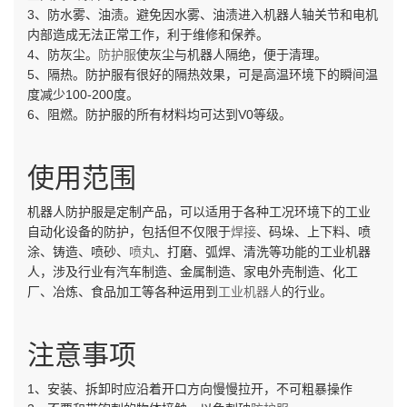
3、防水雾、油渍。避免因水雾、油渍进入机器人轴关节和电机
内部造成无法正常工作，利于维修和保养。
4、防灰尘。
防护服
使灰尘与机器人隔绝，便于清理。
5、隔热。防护服有很好的隔热效果，可是高温环境下的瞬间温
度减少100-200度。
6、阻燃。防护服的所有材料均可达到V0等级。
使用范围
机器人防护服是定制产品，可以适用于各种工况环境下的工业
自动化设备的防护，包括但不仅限于
焊接
、码垛、上下料、喷
涂、铸造、喷砂、
喷丸
、打磨、弧焊、清洗等功能的工业机器
人，涉及行业有汽车制造、金属制造、家电外壳制造、化工
厂、冶炼、食品加工等各种运用到
工业机器人
的行业。
注意事项
1、安装、拆卸时应沿着开口方向慢慢拉开，不可粗暴操作