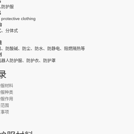
名
人防护服
名
protective clothing
构
式、分体式
能
温、防酸碱、防尘、防水、防静电、阻燃隔热等
别
机器人防护服、防护衣、防护罩
录
护服材料
护服种类
护服作用
用范围
意事项