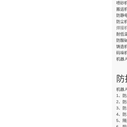
喷砂
搬运
防静
防尘
焊接
耐低
防酸
铸造
码垛
机器
防
机器
1、
2、
3、
4、
5、隔
6、