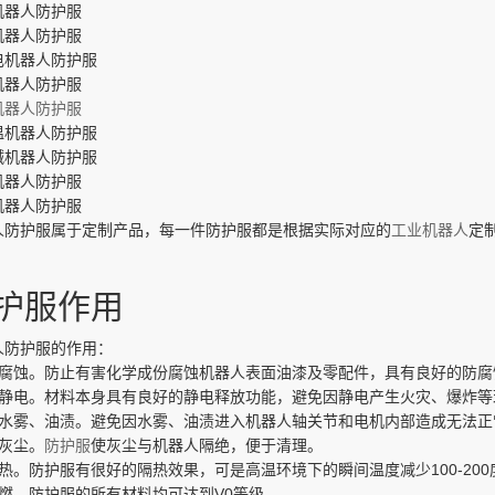
机器人防护服
机器人防护服
电机器人防护服
机器人防护服
机器人防护服
温机器人防护服
碱机器人防护服
机器人防护服
机器人防护服
人防护服属于定制产品，每一件防护服都是根据实际对应的
工业机器人
定
护服作用
人防护服的作用：
防腐蚀。防止有害化学成份腐蚀机器人表面油漆及零配件，具有良好的防腐
防静电。材料本身具有良好的静电释放功能，避免因静电产生火灾、爆炸等
防水雾、油渍。避免因水雾、油渍进入机器人轴关节和电机内部造成无法正
防灰尘。
防护服
使灰尘与机器人隔绝，便于清理。
热。防护服有很好的隔热效果，可是高温环境下的瞬间温度减少100-200
阻燃。防护服的所有材料均可达到V0等级。