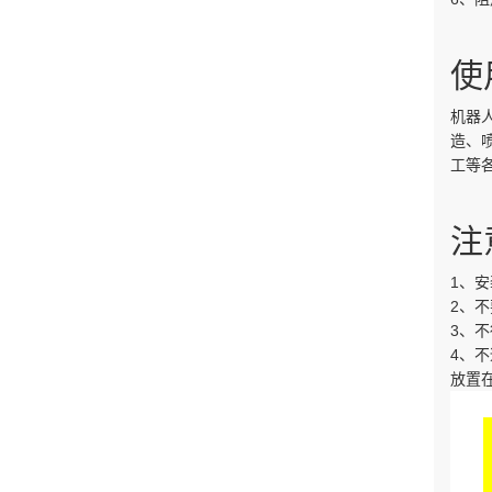
使
机器
造、
工等
注
1、
2、
3、
4、
放置