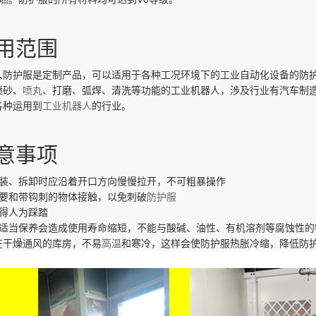
用范围
人防护服是定制产品，可以适用于各种工况环境下的工业自动化设备的防
喷砂、
喷丸
、打磨、弧焊、清洗等功能的工业机器人，涉及行业有汽车制
各种运用到
工业机器人
的行业。
意事项
安装、拆卸时应沿着开口方向慢慢拉开，不可粗暴操作
不要和带钩刺的物体接触，以免刺破
防护服
不得人为踩踏
不适当保养会造成使用寿命缩短，不能与酸碱、油性、有机溶剂等腐蚀性的
在干燥通风的库房，不易
高温
和寒冷，这样会使防护服热胀冷缩，降低防